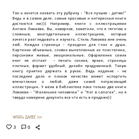
Так и хочется назвать эту рубрику - "Все лучшее - детям!"
Ведь и в самом деле, самые красивые и интересные книги
достаются им))) Например, книги с иллюстрациями
Антона Ломаева. Вы, наверное, заметили, что я тяготею к
сложным, многодетальным иллюстрациям, которые
хочется разглядывать и изучать. Стиль Ломаева мне очень
люб. Каждая страница - праздник для глаз и души.
Картинки объемные, словно вылепленные из пластелина,
персонажи живые, эмоциональные. Оформление самих
книг не отстает - печать сочная, яркая, страницы
плотные, формат удобный, дизайн продуманный. Такую
книгу приятно держать в руках. Ведь издание - не
последнее дело и плохое качество может испортить
впечатление о любой, даже самой потрясающей
иллюстрации. У меня в библиотеке пока только две книги
Ломаева - "Маленькие человечки" и "Кот в сапогах", но я
твердо намерена докупить все что есть в продаже))
ЧИТАТЬ ДАЛЕЕ >>
3
0