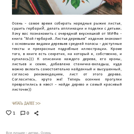
Осень - самое время собирать нарядные рыжие листья,
сушить гербариЙ, делать аппликации и поделки с детьми.
Хочу вас познакомить с очередной вкусняшкой от МИФа -
книга "Мой гербарий. Листья деревьев" издание знакомит
с основными видами деревьев средней полосы - доступные
тексты и прекрасные подробные иллюстрации. Кроме
того, в книге есть секретик, на который я, собственно, и
купилась))) К описанию каждого дерева, его кроны,
листьев и семян, добавлена станичка-вкладыш, куда
можно вклеить самостоятельно найденный и высушенный,
согласно рекомендациям, лист от этого дерева.
Согласитесь, круто же! Теперь осенние прогулки
превратились в квест - найди дерево и самый красивый
листочек))
ЧИТАТЬ ДАЛЕЕ >>
1
0
Все лучшее - детям
Осень