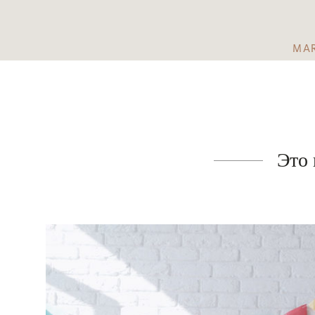
MA
Это 