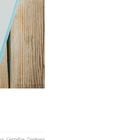
ол
Скетчбук
Графика